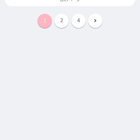
次
1
2
4
へ