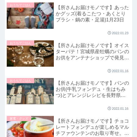
おうちでごはん
【所さんお届けモノです】あった
かグッズ(着るこたつ・あくとり
ブラシ・鍋の素・足湯)1月23日
2022.01.23
おうちでごはん
【所さんお届けモノです】オイス
ターパテ！宮城県産牡蠣のパンの
お供をアンテナショップで発見｜
1月16日
2022.01.16
おうちでごはん
【所さんお届けモノです】パンの
お供(牛乳フォンデュ・生はちみ
つ)とアレンジレシピを長野県ア
ンテナショップで発見｜1月16日
2022.01.16
家電・グッズ
【所さんお届けモノです】チョコ
レートフォンデュが楽しめるマル
チファウンテンのお取り寄せ。個