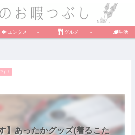
エンタメ
グルメ
生活
です！
す】あったかグッズ(着るこた