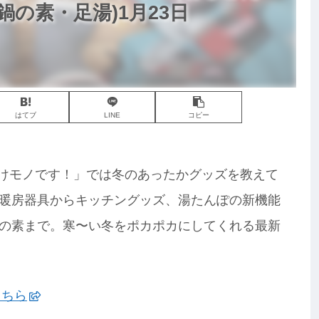
の素・足湯)1月23日
はてブ
LINE
コピー
お届けモノです！」では冬のあったかグッズを教えて
暖房器具からキッチングッズ、湯たんぽの新機能
の素まで。寒〜い冬をポカポカにしてくれる最新
こちら