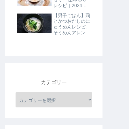
レシピ｜2024年8
月9日
【男子ごはん】鶏
とかつおだしのに
ゅうめんレシピ。
そうめんアレンジ
レシピ｜8月4日
カテゴリー