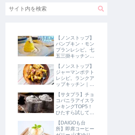
【ノンストップ】
パンプキン・モン
ブランレシピ。七
五三掛キッチン｜
10月31日
【ノンストップ】
ジャーマンポテト
レシピ。ランクア
ップキッチン｜10
月29日
【サタプラ】チョ
コバニラアイスラ
ンキングTOP5！
ひたすら試してラ
ンキング｜8月10
【DAIGOも台
日【サタデープラ
所】即席コーヒー
ス】
ゼリー 山本ゆり