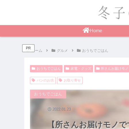
Home
PR
ホーム
グルメ
おうちでごはん
おうちでごはん
家電・グッズ
所さんお届けモノ
パンのお供
お取り寄せ
おうちでごはん
2022.01.23
【所さんお届けモノで