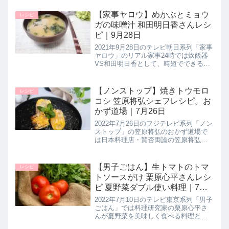
てくれたので詳しく紹介します。>>ノ
ンストップ記事一覧はこちら▼同日に
【家事ヤロウ】めかぶとミョウ
レシピ
紹介されたフキと厚揚げのそ...
ガの味噌汁 和田明日香さんレシ
ピ｜9月28日
2021年9月28日のテレビ朝日系列「家事
ヤロウ」のリアル家事24時では炊飯器
VS和田明日香として、時短でできる絶
品夕食を和田明日香さんが【めかぶと
ミョウガの味噌汁】の作り方を教えて
くれたので詳しく紹介します。>>家事
【ノンストップ】焼きトウモロ
レシピ
ヤロウ記事一覧はこちら...
コシ 笠原将弘シェフレシピ。お
かず道場｜7月26日
2022年7月26日のフジテレビ系列「ノン
ストップ」の笠原将弘のおかず道場で
は日本料理店・賛否両論の笠原将弘シ
ェフが断面を焼く【焼きとうもろこ
し】の作り方を教えてくれたので詳し
く紹介します。笠原流の焼きトウモロ
【男子ごはん】生トマトのトマ
レシピ
コシは断面を焼くことで、焼いて...
トソースがけ 栗原心平さんレシ
ピ 夏野菜ダブル使い料理｜7月
10日
2022年7月10日のテレビ東京系列「男子
ごはん」では料理研究家の栗原心平さ
んが夏野菜を美味しく食べる料理とし
て【生トマトのトマトソースがけ】の