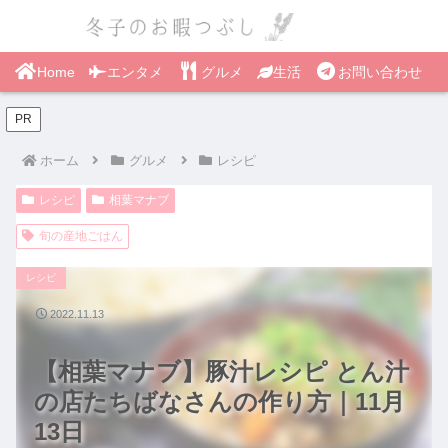
Home
エンタメ
グルメ
生活
お問い合わせ
PR
ホーム
グルメ
レシピ
レシピ
相葉マナブ
旬の産地ごはん
レシピ
2022.11.13
【相葉マナブ】豚汁レシピ とん汁
の店たちばなさんの作り方｜11月
13日