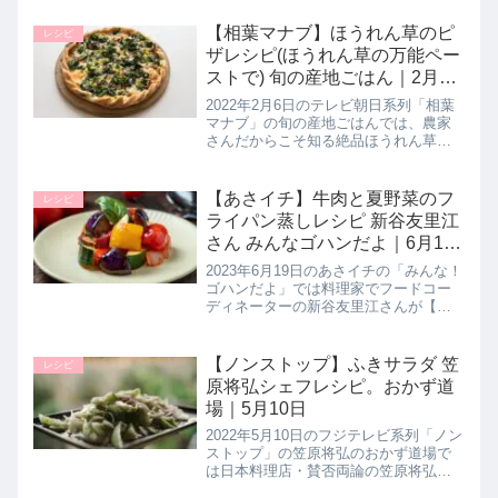
【相葉マナブ】ほうれん草のピ
レシピ
ザレシピ(ほうれん草の万能ペー
ストで) 旬の産地ごはん｜2月6
日
2022年2月6日のテレビ朝日系列「相葉
マナブ」の旬の産地ごはんでは、農家
さんだからこそ知る絶品ほうれん草レ
シピとして【ほうれん草のピザ】の作
り方を教えてくれたので詳しく紹介し
ます。>>相葉マナブ記事一覧はこちら
【あさイチ】牛肉と夏野菜のフ
レシピ
まとめ♪最後までご覧いただき...
ライパン蒸しレシピ 新谷友里江
さん みんなゴハンだよ｜6月19
日
2023年6月19日のあさイチの「みんな！
ゴハンだよ」では料理家でフードコー
ディネーターの新谷友里江さんが【牛
肉と夏野菜のフライパン蒸し】の作り
方を教えてくれたので詳しく紹介しま
す。夏野菜が美味しい季節が到来！牛
【ノンストップ】ふきサラダ 笠
レシピ
肉と合わせてたっぷりの夏野菜...
原将弘シェフレシピ。おかず道
場｜5月10日
2022年5月10日のフジテレビ系列「ノン
ストップ」の笠原将弘のおかず道場で
は日本料理店・賛否両論の笠原将弘シ
ェフが【フキサラダ】の作り方を教え