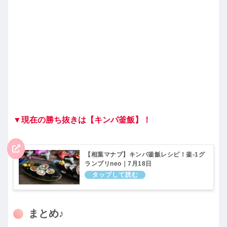
▼現在の勝ち抜きは【キンパ釜飯】！
【相葉マナブ】キンパ釜飯レシピ！釜-1グ
ランプリneo｜7月18日
まとめ♪