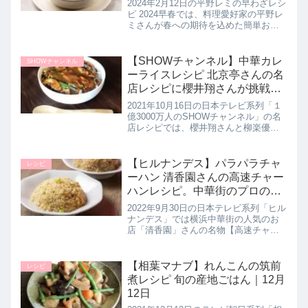
2024年2月12日の平野レミの早わざレシ
ピ 2024早春では、料理愛好家の平野レ
ミさんが春への期待を込めた簡単おい
しい楽しいレシピを提案！【発奮8分ビ
ーフシチュー】の作り方を教えてくれ
たので詳しく紹介します。これまでに
【SHOWチャンネル】中華カレ
SHOWチャンネル
数々のレシピで世間を...
ーライスレシピ 北京亭さんの名
店レシピに櫻井翔さんが挑戦｜
10月16日
2021年10月16日の日本テレビ系列「１
億3000万人のSHOWチャンネル」の名
店レシピでは、櫻井翔さんと柳楽優弥
さん・NEWSの加藤シゲアキさんが神
保町の名店・北京亭さんの味【中華風
カレーライス】の作り方にチャレンジ
【ヒルナンデス】パラパラチャ
レシピ
していたので詳しく紹...
ーハン 清香園さんの高速チャー
ハンレシピ。中華街のプロの味
を家庭で作る方法｜9月30日
2022年9月30日の日本テレビ系列「ヒル
ナンデス」では横浜中華街の人気のお
店「清香園」さんの名物【高速チャー
ハン】を作る達人が家庭でも【パラパ
ラチャーハン】が作れる方法を教えて
くれたので、作り方と自宅でできるプ
【相葉マナブ】れんこんの筑前
レシピ
ロ技を詳しく紹介します。>>...
煮レシピ 旬の産地ごはん｜12月
12日