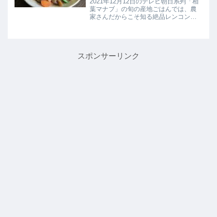
2021年12月12日のテレビ朝日系列「相
葉マナブ」の旬の産地ごはんでは、農
家さんだからこそ知る絶品レンコンレ
シピとして【筑前煮】の作り方を教え
てくれたので詳しく紹介します。>>相
葉マナブ記事一覧はこちらまとめ♪最後
までご覧いただきありがと...
スポンサーリンク