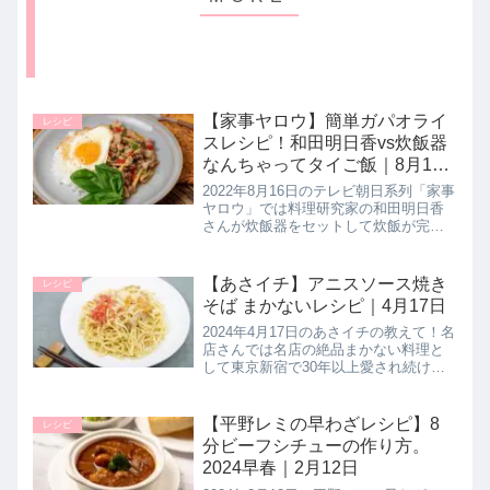
【家事ヤロウ】簡単ガパオライ
レシピ
スレシピ！和田明日香vs炊飯器
なんちゃってタイご飯｜8月16
日
2022年8月16日のテレビ朝日系列「家事
ヤロウ」では料理研究家の和田明日香
さんが炊飯器をセットして炊飯が完了
するまでの35分の間に晩ごはんを作り
上げる和田明日香vs炊飯器の戦いにて
披露した簡単絶品タイ料理の中より
【あさイチ】アニスソース焼き
レシピ
【超簡単ガパオライス】の作...
そば まかないレシピ｜4月17日
2024年4月17日のあさイチの教えて！名
店さんでは名店の絶品まかない料理と
して東京新宿で30年以上愛され続けて
いる上海料理の名店「CHEF'S（シェフ
ス）」さんがアニスソースを使ったま
かないレシピ【アニスソース焼きそ
【平野レミの早わざレシピ】8
レシピ
ば】の作り方を教えてく...
分ビーフシチューの作り方。
2024早春｜2月12日