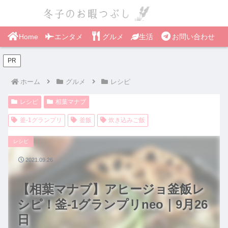
Home
エンタメ
グルメ
生活
お問い合わせ
PR
ホーム
グルメ
レシピ
レシピ
相葉マナブ
釜-1グランプリ
釜飯
炊き込みご飯
レシピ
2021.09.26
【相葉マナブ】アヒージョ釜飯レ
シピ！釜-1グランプリneo｜9月26
日