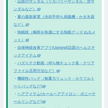
・
話題のサンダル（リカバリーサンダル・雲サ
ンダルなど）
・
夏の最新家電（冷却手持ち扇風機・かき氷器
など）
・
快眠枕（梅雨を快適にする快眠グッズ ねるメ
ット）
・
自律神経改善アプリ(Upmind)話題のヘルステ
ックアイテム
・
バズりテク動画（持ち物チェック表・クリア
ファイル活用方法など）
・
機能性バッグ（無重力リュック・カラフルト
ートバッグなど)
・
ヘアアイテム(カールヘアアイロン・ポニーテ
ールリングなど)