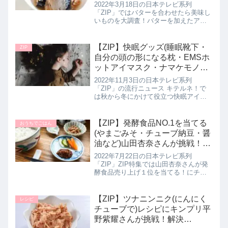
2022年3月18日の日本テレビ系列
「ZIP」ではバターを合わせたら美味し
いものを大調査！バターを加えたアイ
デアレシピとして【サバ缶のネギみそ
バター】の作り方を教えてくれたので
詳しく紹介します。>>ZIP記事一覧はこ
【ZIP】快眠グッズ(睡眠靴下・
ZIP
ちら▼同日に紹介されたバ...
自分の頭の形になる枕・EMSホ
ットアイマスク・ナマケモノピ
ロークッション・)キテルネ｜11
2022年11月3日の日本テレビ系列
月3日
「ZIP」の流行ニュース キテルネ！で
は秋から冬にかけて役立つ快眠アイテ
ムを後藤楽々さんが教えてくれたので
詳しく紹介します。寝る前に使う癒し
のアイテムから美容にも役立つ最新の
【ZIP】発酵食品NO.1を当てる
おうちでごはん
睡眠グッズまで！これからの季節...
(やまごみそ・チューブ納豆・醤
油など)山田杏奈さんが挑戦！7
月22日
2022年7月22日の日本テレビ系列
「ZIP」ZIP特集では山田杏奈さんが発
酵食品売り上げ１位を当てる！にチャ
レンジしていたので、山田杏奈さんが
気になっていた絶品発酵グルメを詳し
く紹介します。>>ZIP記事一覧はこちら
【ZIP】ツナニンニク(にんにく
レシピ
発酵食品人気NO.1を...
チューブで)レシピにキンプリ平
野紫耀さんが挑戦！解決