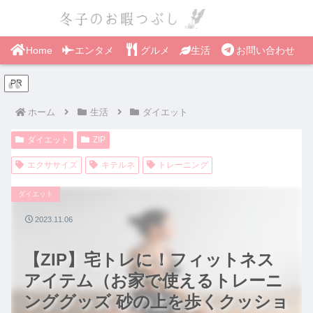
Home
エンタメ
グルメ
生活
お問い合わせ
PR
ホーム
生活
ダイエット
ダイエット
ZIP
エクササイズ
キテルネ
トレーニング
ダイエット
2023.11.06
【ZIP】宅トレに！フィットネス
アイテム（お家で使えるトレーニ
ンググッズ 砂の上を歩くクッショ