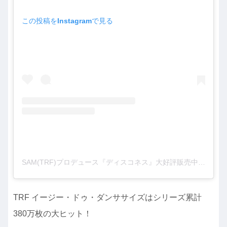
この投稿をInstagramで見る
SAM(TRF)プロデュース『ディスコネス』大好評販売中！オンラインフィットネスtorcia （トルチャ）(@torcia_onlinefitness)がシェアした投稿
TRF イージー・ドゥ・ダンササイズはシリーズ累計
380万枚の大ヒット！