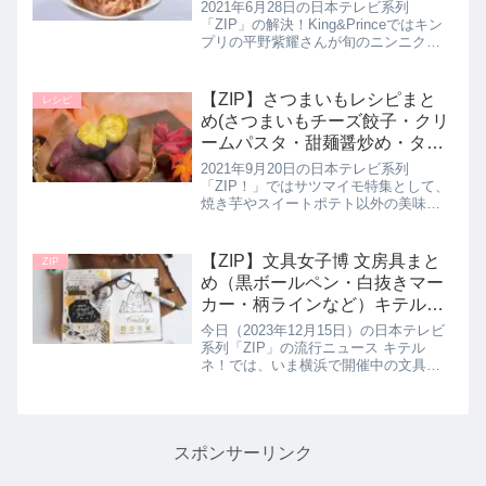
King&Prince
2021年6月28日の日本テレビ系列
「ZIP」の解決！King&Princeではキン
プリの平野紫耀さんが旬のニンニクの
使い方として余りがちなニンニクチュ
ーブを使った【ツナニンニク】の作り
方を教わっていたので詳しく紹介しま
【ZIP】さつまいもレシピまと
レシピ
す。>>解決！Kin...
め(さつまいもチーズ餃子・クリ
ームパスタ・甜麺醤炒め・タコ
ス)
2021年9月20日の日本テレビ系列
「ZIP！」ではサツマイモ特集として、
焼き芋やスイートポテト以外の美味し
い食べ方を教えてくれたので作り方を
詳しく紹介します。甘くホクホクなサ
ツマイモはご飯のおかずにピッタリ！
【ZIP】文具女子博 文房具まと
ZIP
>>ZIP！記事一覧はこちら絶...
め（黒ボールペン・白抜きマー
カー・柄ラインなど）キテルネ
｜2023年12月15日
今日（2023年12月15日）の日本テレビ
系列「ZIP」の流行ニュース キテル
ネ！では、いま横浜で開催中の文具女
子博にて文房具大好きな林田美学アナ
が気になる文房具を教えてくれたので
詳しく紹介します。>>ZIP記事一覧はこ
ちら文具女子博で注目...
スポンサーリンク