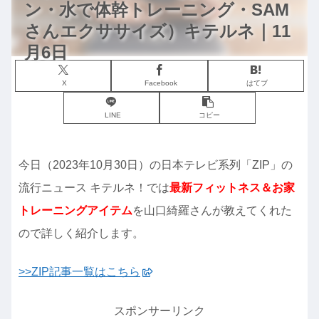
ン・水で体幹トレーニング・SAM
さんエクササイズ）キテルネ｜11
月6日
X
Facebook
はてブ
LINE
コピー
今日（2023年10月30日）の日本テレビ系列「ZIP」の
流行ニュース キテルネ！では
最新フィットネス＆お家
トレーニングアイテム
を山口綺羅さんが教えてくれた
ので詳しく紹介します。
>>ZIP記事一覧はこちら
スポンサーリンク