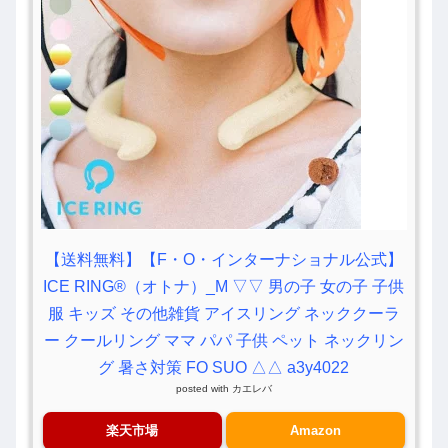
【送料無料】【F・O・インターナショナル公式】
ICE RING®（オトナ）_M ▽▽ 男の子 女の子 子供
服 キッズ その他雑貨 アイスリング ネッククーラ
ー クールリング ママ パパ 子供 ペット ネックリン
グ 暑さ対策 FO SUO △△ a3y4022
posted with
カエレバ
楽天市場
Amazon