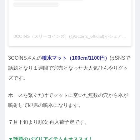
3COINS（スリーコインズ）(@3coins_official)がシェアした投稿
3COINSさんの
噴水マット（100cm/1100円）
はSNSで
話題となり１週間で完売となった大人気ひんやりグッ
ズです。
ホースを繋ぐだけでマットに空いた無数の穴から水が
噴射して即席の噴水になります。
７月下旬より順次 再入荷予定です。
▼話題のバズりアイテムもオススメ！