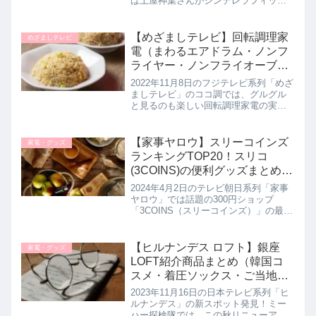
は土屋神葉さんがシンデレラフィット
する収納アイテムについて教えてくれ
たので詳しく紹介します。無印良品の
ブックスタンドにイケアの収納ワゴン
【めざましテレビ】回転調理家
めざましテレビ
など、ぴったりハマってスッキリ...
電（まわるエアドラム・ノンフ
ライヤー・ノンフライオーブ
ン・自動調理鍋）ココ調！11月
2022年11月8日のフジテレビ系列「めざ
8日
ましテレビ」のココ調では、グルグル
と見るのも楽しい回転調理家電の実力
について教えてくれたので詳しく紹介
します。炒めものから揚げ物、面倒く
さくて時間のかかる調理も 食材を入れ
【家事ヤロウ】スリーコインズ
家電・グッズ
て ほったらかしておくだけ...
ランキングTOP20！スリコ
(3COINS)の便利グッズまとめ｜
4月2日
2024年4月2日のテレビ朝日系列「家事
ヤロウ」では話題の300円ショップ
「3COINS（スリーコインズ）」の最新
の爆売れ商品をランキング形式で人気
順に20商品を大発表！スリコの常連さ
んの活用方法とともに詳しく紹介しま
【ヒルナンデス ロフト】銀座
家電・グッズ
す。>>家事ヤロウ記事...
LOFT紹介商品まとめ（韓国コ
スメ・着圧ソックス・ご当地土
産など）11月16日
2023年11月16日の日本テレビ系列「ヒ
ルナンデス」の新スポット発見！ミー
ハー探検隊では、この秋リニューアル