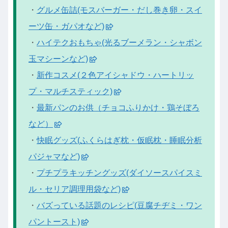
・
グルメ缶詰(モスバーガー・だし巻き卵・スイ
ーツ缶・ガパオなど)
・
ハイテクおもちゃ(光るブーメラン・シャボン
玉マシーンなど)
・
新作コスメ(２色アイシャドウ・ハートリッ
プ・マルチスティック)
・
最新パンのお供（チョコふりかけ・鶏そぼろ
など）
・
快眠グッズ(ふくらはぎ枕・仮眠枕・睡眠分析
パジャマなど)
・
プチプラキッチングッズ(ダイソースパイスミ
ル・セリア調理用袋など)
・
バズっている話題のレシピ(豆腐チヂミ・ワン
パントースト)