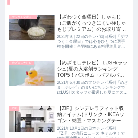
【ざわつく金曜日】しゃもじ
ザワつく金曜日！
（ご飯がくっつきにくい極しゃ
もじプレミアム）のお取り寄
せ。合羽橋の料理道具専門店 飯
2023年9月22日のテレビ朝日系列「ザワ
田屋｜9月22日
つく！金曜日」では心をひとつに選手
権を開催！合羽橋にある料理道具専門
店「飯田屋」さんの店主が便利な料理
道具として厳選した「ご飯がくっつき
にくいしゃもじ」の【極しゃもじプレ
【めざましテレビ】 LUSH(ラッ
めざましテレビ
ミアム】について詳しく紹介し...
シュ)夏の入浴剤ランキング
TOP5！バスボム・バブルバー
｜まいにちランキング｜6月30
2021年6月30日のフジテレビ系列「めざ
日
ましテレビ」のまいにちランキングで
はLUSHスタッフが厳選した夏にオスス
メの入浴剤をランキング形式で5品教え
てくれたので詳しく紹介します。>>め
ざましテレビ記事一覧はこちらLUSHス
【ZIP】シンデレラフィット収
ZIP
タッフおすすめ！...
納アイテム(ドリンク・IKEAワ
ゴン・納豆・マスキングテープ
など)キテルネ｜10月1日
2021年10月1日の日本テレビ系列
「ZIP」の流行ニュース キテルネ！で