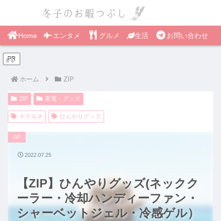
Home
エンタメ
グルメ
生活
お問い合わせ
PR
ホーム
ZIP
ZIP
家電・グッズ
キテルネ
ひんやりグッズ
ZIP
2022.07.25
【ZIP】ひんやりグッズ(ネックク
ーラー・冷却ハンディーファン・
シャーベットジェル・冷感ゲル）