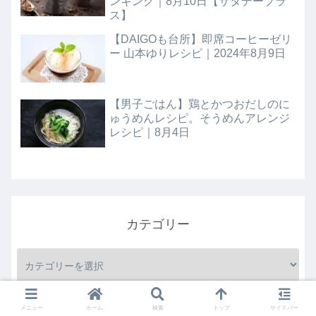
ンキング｜8月10日【サタデープラ
ス】
【DAIGOも台所】即席コーヒーゼリ
ー 山本ゆりレシピ｜2024年8月9日
【男子ごはん】鶏とかつおだしのに
ゅうめんレシピ。そうめんアレンジ
レシピ｜8月4日
カテゴリー
メニュー
ホーム
検索
トップ
サイドバー