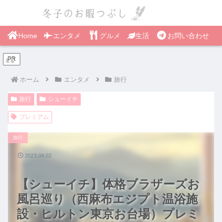
Home
エンタメ
グルメ
生活
お問い合わせ
PR
ホーム
エンタメ
旅行
旅行
シューイチ
プレミアム
旅行
2023.04.02
【シューイチ】体格ブラザーズお
風呂巡り（西麻布エジプト温浴施
設・ヒルトン東京お台場）プレミ