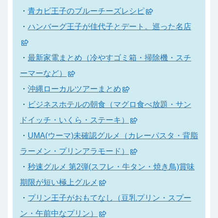
・
青カビ王子のブルーチーズレシピ
・
ハンバーグ王子が佳代子とデート。巡った名店
・
最新家電まとめ（冷やすゴミ箱・掃除機・スチ
ーマーなど）
・
沖縄ローカルツアーまとめ
・
ビジネスホテルの朝食（マグロ食べ放題・サン
ドイッチ・いくら・ステーキ）
・
UMA(ウーマ)未確認グルメ（カレーパスタ・背脂
ラーメン・プリンアラモード）
・
秒速グルメ 第2弾(スフレ・牛タン・焼き鳥)賞味
期限が短い極上グルメ
・
プリン王子がおもてなし（豆乳プリン・スプー
ン・午前中なプリン）