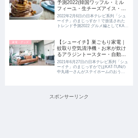
予測2022(韓国ワッフル・ミル
フィーユ・生チーズアイス・台
湾バーガーなど)まじっすかで流
2022年2月6日の日本テレビ系列「シュ
行濃厚グルメ予想！2月6日
ーイチ」のまじっすか！で放送された
トレンド予測2022 グルメ編としてKAT-
TUNの中丸雄一さんが今年バズリりそ
うなグルメを試食して予測していたの
で詳しく紹介します。おそらく流行る
【シューイチ】巣ごもり家電｜
家電・グッズ
であろうグルメを中...
蚊取り空気清浄機・お米が炊け
るアラジントースター・自動カ
メラなど｜まじっすか！
2021年6月27日の日本テレビ系列「シュ
ーイチ」のまじっすかではKAT-TUNの
中丸雄一さんがステイホームのおうち
時間が充実するような最新の巣ごもり
家電を教えてもらっていたので紹介さ
れた最新家電を詳しくお伝えします。
進化を遂げ続ける驚きの...
スポンサーリンク