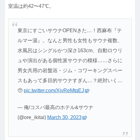
室温は約42〜47℃。
東京にすごいサウナOPENきた…！西麻布『テ
ルマー湯』。なんと男性も女性もサウナ複数、
水風呂はシングルかつ深さ163cm、自動ロウリ
ュや演出がある個性派サウナの模様……さらに
男女共用の岩盤浴・ジム・コワーキングスペー
スもあって多目的サウナすぎん…？絶対いく…
🥺
pic.twitter.com/XjvReMtqEJ
— 俺/コスパ最高のホテル&サウナ
(@ore_ikitai)
March 30, 2023