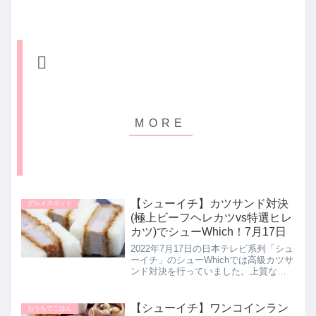
【シューイチ】カツサンド対決
グルメスポット
(極上ビーフヘレカツvs特選ヒレ
カツ)でシューWhich！7月17日
2022年7月17日の日本テレビ系列「シュ
ーイチ」のシューWhichでは高級カツサ
ンド対決を行っていました。上質な国
産やまと豚を使用した【特選ヒレカツ
サンド】と専門店の絶品牛ヒレ肉の
【極上ビーフヘレカツサンド】の２品
【シューイチ】ワンコインラン
おうちでごはん