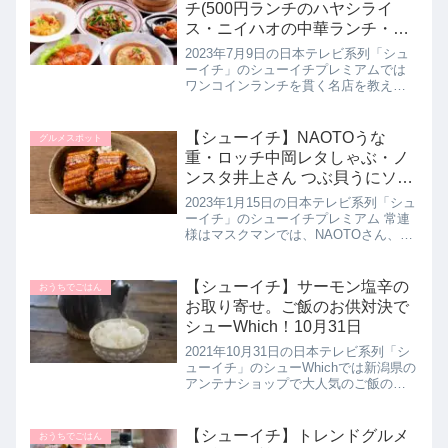
で対決をしていたので、対...
チ(500円ランチのハヤシライ
ス・ニイハオの中華ランチ・ネ
ギトロ丼・カツカレー）巡った
2023年7月9日の日本テレビ系列「シュ
お店。プレミアム｜7月9日
ーイチ」のシューイチプレミアムでは
ワンコインランチを貫く名店を教えて
くれたので詳しく紹介します。お母様
から受け継がれた洋食店からハヤシラ
イスの専門店など、美味しいのに500円
【シューイチ】NAOTOうな
グルメスポット
というリーズナブルなお値段...
重・ロッチ中岡レタしゃぶ・ノ
ンスタ井上さん つぶ貝うにソー
ス！行きつけの名店まとめ。常
2023年1月15日の日本テレビ系列「シュ
連様はマスクマン｜1月21日
ーイチ」のシューイチプレミアム 常連
様はマスクマンでは、NAOTOさん、ロ
ッチ中岡さんの行きつけの名店を教え
てくれたので詳しく紹介します。>>シ
ューイチ記事一覧はこちらグルメ通の
【シューイチ】サーモン塩辛の
おうちでごはん
通う名店３選まとめN...
お取り寄せ。ご飯のお供対決で
シューWhich！10月31日
2021年10月31日の日本テレビ系列「シ
ューイチ」のシューWhichでは新潟県の
アンテナショップで大人気のご飯のお
供で対決していたので詳しく紹介しま
す。こちらでは甘いお米と相性バツグ
ンな【サーモン塩辛】のお取り寄せ
【シューイチ】トレンドグルメ
おうちでごはん
と、その魅力について紹介...