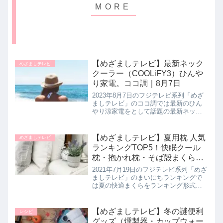
【めざましテレビ】最新ネック
めざましテレビ
クーラー（COOLiFY3）ひんや
り家電。ココ調｜8月7日
2023年8月7日のフジテレビ系列「めざ
ましテレビ」のココ調では最新のひん
やり涼家電をとして話題の最新ネック
クーラー【COOLiFY 3】について教え
てくれたので詳しく紹介します。>>め
ざましテレビ記事一覧はこちらひんや
【めざましテレビ】夏用枕 人気
めざましテレビ
り涼しい！最新ネック...
ランキングTOP5！快眠クール
枕・抱かれ枕・そば殻まくらな
ど｜まいにちランキング｜7月
2021年7月19日のフジテレビ系列「めざ
19日
ましテレビ」のまいにちランキングで
は夏の快適まくらをランキング形式で5
品教えてくれたので詳しく紹介しま
す。>>めざましテレビ記事一覧はこち
ら夏の快適まくら人気ランキングTOP5
【めざましテレビ】冬の謎便利
レシピ
第５位 アングル 低反...
グッズ（燻製器・カップウォー