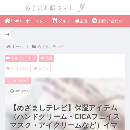
Home
エンタメ
グルメ
生活
お問い合わせ
PR
ホーム
めざましテレビ
めざましテレビ
美容
お取り寄せ
コスメ
めざましテレビ
2023.02.15
【めざましテレビ】保湿アイテム
（ハンドクリーム・CICAフェイス
マスク・アイクリームなど）イマ