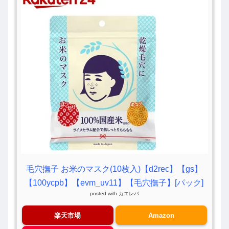
毛穴撫子 お米のマスク(10枚入)【d2rec】【gs】
【100ycpb】【evm_uv11】【毛穴撫子】[パック]
posted with
カエレバ
楽天市場
Amazon