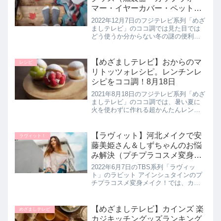
マー・イヤーカバー・ペットボ
トル加湿器など）ココ調｜12月
2022年12月7日のフジテレビ系列「めざ
7日
ましテレビ」のココ調では見た目では
どう使うか分からない冬の謎の便利グ
ッズを教えてくれたので詳しく紹介し
ます。パッと見ると使い方はわからな
いけれど、用途が分かれば超便利！冬
【めざましテレビ】おからのマ
レシピ
に大活躍してくれる画期的な...
リトッツォレシピ。レンチンレ
シピをココ調！8月18日
2021年8月18日のフジテレビ系列「めざ
ましテレビ」のココ調では、暑い夏に
火を使わずに作れる超かんたんレンチ
ンレシピとして【おからのマリトッツ
ォ】の作り方を教えてくれたので詳し
く紹介します。>>めざましテレビ記事
【ラヴィット】河北メイクで安
ラヴィット！
一覧はこちら▼同日に紹介さ...
藤美姫さん＆しずちゃんのお悩
み解決（プチプラコスメ変身メ
イク）6月7日
2022年6月7日のTBS系列「ラヴィッ
ト」のラビット アインシュタインのプ
チプラコスメ変身メイク！では、カリ
スマメイクアップアーティストの河北
裕介さんが河北さんが厳選したプチプ
ラコスメを使用して安藤美姫さんと南
【めざましテレビ】カインズ 楽
めざましテレビ
海キャンディーズのしずちゃん...
カジキッチングッズランキング