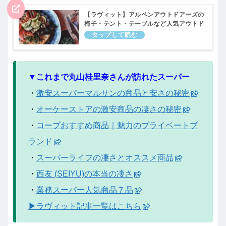
【ラヴィット】アルペンアウトドアーズの
椅子・テント・テーブルなど人気アウトド
アグッズを丸山桂里奈さんが爆買い！ラビ
ット。10月4日
▼これまで丸山桂里奈さんが訪れたスーパー
・
激安スーパーマルサンの商品と安さの秘密
・
オーケーストアの激安商品の凄さの秘密
・
コープおすすめ商品｜魅力のプライベートブ
ランド
・
スーパーライフの凄さとオススメ商品
・
西友 (SEIYU)の本当の凄さ
・
業務スーパー人気商品７品
▶ラヴィット記事一覧はこちら