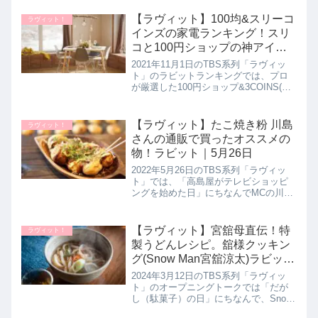
えてくれたので詳しく紹介します。>>
ラヴィット記事一覧はこちら川島さん
【ラヴィット】100均&スリーコ
ラヴィット！
オスス...
インズの家電ランキング！スリ
コと100円ショップの神アイテ
ムを厳選！ラビットランキング
2021年11月1日のTBS系列「ラヴィッ
｜11月1日
ト」のラビットランキングでは、プロ
が厳選した100円ショップ&3COINS(ス
リコ)の家電より激安神アイテムをラン
キング形式で教えてくれたので詳しく
紹介します。100均のダイソーさん、キ
【ラヴィット】たこ焼き粉 川島
ラヴィット！
ャンドゥさん...
さんの通販で買ったオススメの
物！ラビット｜5月26日
2022年5月26日のTBS系列「ラヴィッ
ト」では、「高島屋がテレビショッピ
ングを始めた日」にちなんでMCの川島
さんが最近 通販で買ったオススメのた
こ焼き粉を教えてくれたので、詳しく
紹介します。>>ラヴィット記事一覧は
【ラヴィット】宮舘母直伝！特
ラヴィット！
こちら川島さんの最近 ...
製うどんレシピ。舘様クッキン
グ(Snow Man宮舘涼太)ラビット
｜3月12日
2024年3月12日のTBS系列「ラヴィッ
ト」のオープニングトークでは「だが
し（駄菓子）の日」にちなんで、Snow
Man宮舘涼太さんが「子供の頃好きだ