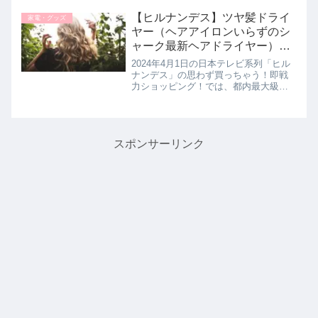
ったもの」としてダテ様の思い出の味
【母の手作りうどん】の作り方を教え
【ヒルナンデス】ツヤ髪ドライ
家電・グッズ
てくれたので詳しく紹...
ヤー（ヘアアイロンいらずのシ
ャーク最新ヘアドライヤー）の
お取り寄せ。新生活に便利な最
2024年4月1日の日本テレビ系列「ヒル
新家電を視察！4月1日
ナンデス」の思わず買っちゃう！即戦
力ショッピング！では、都内最大級の
ビックカメラで梅沢富美男さんが新生
活に便利な最新加減を視察！即戦力に
なる家電【Shark SpeedStyle】を教え
てくれたので、...
スポンサーリンク