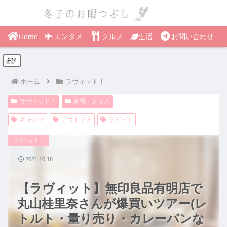
Home
エンタメ
グルメ
生活
お問い合わせ
PR
ホーム
ラヴィット！
ラヴィット！
家電・グッズ
キャンプ
アウトドア
ラビット
ラヴィット！
2021.10.18
【ラヴィット】無印良品有明店で
丸山桂里奈さんが爆買いツアー(レ
トルト・量り売り・カレーパンな