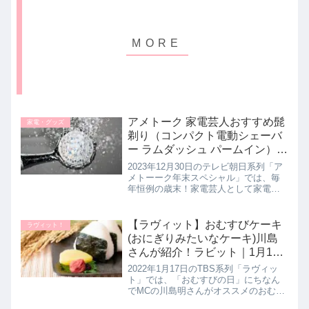
アメトーク 家電芸人おすすめ髭
家電・グッズ
剃り（コンパクト電動シェーバ
ー ラムダッシュ パームイン）の
お取り寄せ。2023年 年末家電
2023年12月30日のテレビ朝日系列「ア
SP｜12月30日
メトーーク年末スペシャル」では、毎
年恒例の歳末！家電芸人として家電好
き芸人の品川庄司・品川さんが2023年
おすすめの最新ひげ剃りのコンパクト
電気シェーバー「ラムダッシュ パーム
【ラヴィット】おむすびケーキ
ラヴィット！
イン」を教えてくれたの...
(おにぎりみたいなケーキ)川島
さんが紹介！ラビット｜1月17
日
2022年1月17日のTBS系列「ラヴィッ
ト」では、「おむすびの日」にちなん
でMCの川島明さんがオススメのおむす
びケーキ(OSAKA OMUSUBI Cake)を教