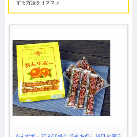
する方法をオススメ
あんずボー 20入{子供会 景品 お祭り 縁日 駄菓子