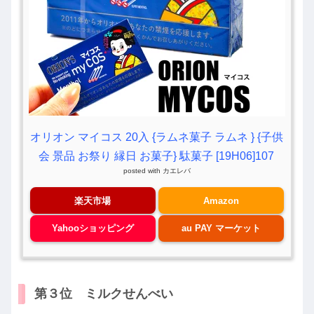
オリオン マイコス 20入 {ラムネ菓子 ラムネ } {子供
会 景品 お祭り 縁日 お菓子} 駄菓子 [19H06]107
posted with
カエレバ
楽天市場
Amazon
Yahooショッピング
au PAY マーケット
第３位 ミルクせんべい