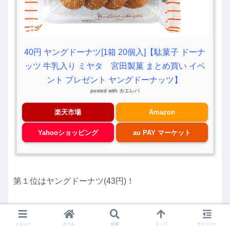
40円 ヤングドーナツ[1箱 20個入]【駄菓子 ドーナ
ッツ 牛乳入り ミヤタ 宮田製菓 まとめ買い イベ
ント プレゼント ヤングドーナッツ】
posted with
カエレバ
楽天市場
Amazon
Yahooショッピング
au PAY マーケット
第１位はヤングドーナツ(43円)！
平成元年に発売されたヤングドーナツは、今年で３３
年を迎えるロングセラー商品です。
メニュー
ホーム
検索
トップ
サイドバー