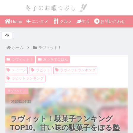
Home
エンタメ
グルメ
生活
お問い合わせ
PR
ホーム
ラヴィット！
ラヴィット！
おうちでごはん
スイーツ
ラビット
ラヴィットランキング
ラビットランキング
ラヴィット！
2021.08.23
ラヴィット！駄菓子ランキング
TOP10。甘い味の駄菓子をぼる塾