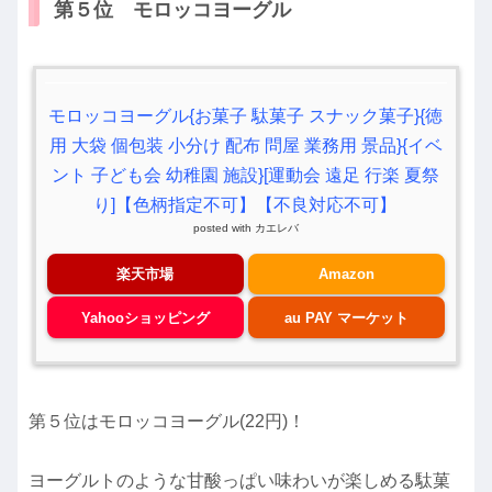
第５位 モロッコヨーグル
モロッコヨーグル{お菓子 駄菓子 スナック菓子}{徳
用 大袋 個包装 小分け 配布 問屋 業務用 景品}{イベ
ント 子ども会 幼稚園 施設}[運動会 遠足 行楽 夏祭
り]【色柄指定不可】【不良対応不可】
posted with
カエレバ
楽天市場
Amazon
Yahooショッピング
au PAY マーケット
第５位はモロッコヨーグル(22円)！
ヨーグルトのような甘酸っぱい味わいが楽しめる駄菓