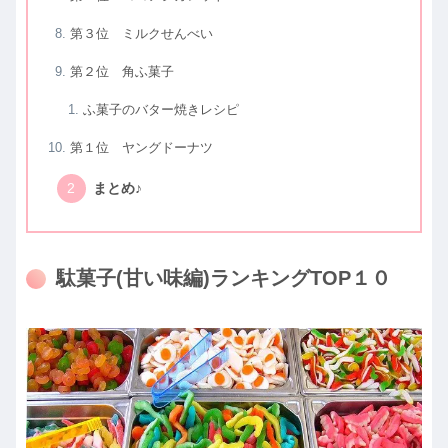
第３位 ミルクせんべい
第２位 角ふ菓子
ふ菓子のバター焼きレシピ
第１位 ヤングドーナツ
まとめ♪
駄菓子(甘い味編)ランキングTOP１０