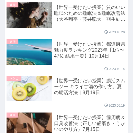
健康
【世界一受けたい授業】質のいい
睡眠のための睡眠法＆睡眠改善法
（大谷翔平・藤井聡太・羽生結
弦、天才から学ぶ）10月28日
2023.10.28
旅行
【世界一受けたい授業】都道府県
魅力度ランキング2023年【1位〜
47位 結果一覧】10月14日
2023.10.14
レシピ
【世界一受けたい授業】腸活スム
ージー キウイ甘酒の作り方。夏
の腸活方法｜8月19日
2023.08.19
健康
【世界一受けたい授業】歯周病＆
口臭改善法（正しい歯磨き・うが
いのやり方）7月15日