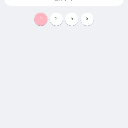
次
1
2
5
へ