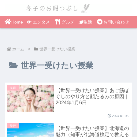
Home
エンタメ
グルメ
生活
お問い合わせ
ホーム
世界一受けたい授業
世界一受けたい授業
美容
【世界一受けたい授業】あご筋ほ
ぐしのやり方と顔たるみの原因｜
2024年1月6日
2024.01.06
旅行
【世界一受けたい授業】北海道の
魅力（知事が北海道検定で教える