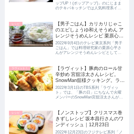
ップUP！(ポップアップ)」のにじまま
のテキパキッチンでは人気料理系イン
スタグラマーのにじままさんが超時短
かつ簡単に作れる絶品ズボラごはんと
してクリスマスのリッチなごちそう
【男子ごはん】カリカリじゃこ
レシピ
【シーフードマリネ】の作り...
のエビしょうゆ和えそうめん ア
レンジそうめんレシピ 栗原心平
さん｜9月4日
2022年9月4日のテレビ東京系列「男子
ごはん」では料理研究家の栗原心平さ
んがアレンジそうめんレシピとして
【カリカリじゃこのエビしょうゆ和え
そうめん】の作り方を教えてくれたの
で詳しく紹介します。エビと醤油を煮
【ラヴィット】豚肉のロール甘
ラヴィット！
詰めた濃いタレと、カリカリじゃこ...
辛炒め 宮舘涼太さんレシピ。
SnowMan舘様クッキング。ラビ
ット｜3月1日
2022年3月1日のTBS系列「ラヴィッ
ト」では、「豚の日」にちなんで火曜
メンバーのSnowMan宮舘涼太さんがオ
ススメの【豚肉のロール甘辛炒め】の
作り方を教えてくれたので詳しく紹介
します。>>ラヴィット記事一覧はこち
【ノンストップ】クリスマス巻
レシピ
らこれまでの舘さまレシ...
きずしレシピ 坂本昌行さんのワ
ンディッシュ｜12月23日
2022年12月23日のフジテレビ系列「ノ