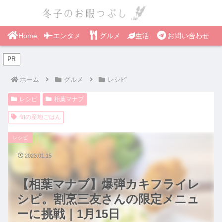
Home
エンタメ
グルメ
生活
お問い合わせ
PR
ホーム
グルメ
レシピ
レシピ
相葉マナブ
旬の産地ごはん
レシピ
2023.01.15
【相葉マナブ】爆弾カキフライレ
シピ。割烹三友さんの限定メニュ
ーに挑戦｜1月15日