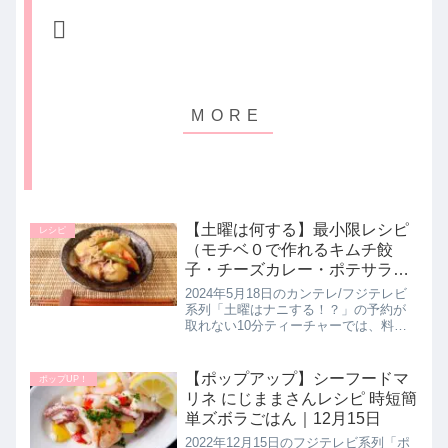
【土曜は何する】最小限レシピ
レシピ
（モチベ０で作れるキムチ餃
子・チーズカレー・ポテサラ・
肉じゃが）10分ティーチャー｜
2024年5月18日のカンテレ/フジテレビ
5月18日
系列「土曜はナニする！？」の予約が
取れない10分ティーチャーでは、料理
インフルエンサーの経塚翼先生が、モ
チベ0で作れる最小限レシピを教えてく
れたので詳しく紹介します。>>土曜は
【ポップアップ】シーフードマ
ポップUP！
ナニする！？記事一覧は...
リネ にじままさんレシピ 時短簡
単ズボラごはん｜12月15日
2022年12月15日のフジテレビ系列「ポ