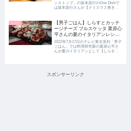
ンストップ」の坂本昌行のOne Dishで
は坂本昌行さんが【クリスマス巻き寿
司】の作り方を教えてくれたので詳し
く紹介します。鮮やかなしば漬け入り
のご飯に、具だくさんの巻きずしは華
【男子ごはん】しらすとカッテ
レシピ
やかでクリスマスパー...
ージチーズ ブルスケッタ 栗原心
平さんの夏のイタリアンレシピ
｜7月17日
2022年7月17日のテレビ東京系列「男子
ごはん」では料理研究家の栗原心平さ
んが夏のイタリアンとして【しらすと
カッテージチーズ ブルスケッタ】の作
り方を教えてくれたので詳しく紹介し
ます。しらすとカッテージチーズの爽
やかな1品です。>>男子ご...
スポンサーリンク