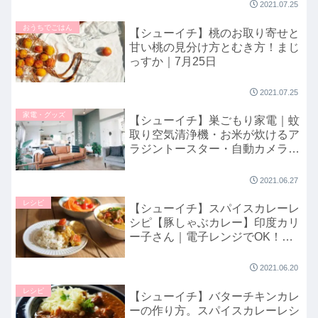
2021.07.25
おうちでごはん
【シューイチ】桃のお取り寄せと
甘い桃の見分け方とむき方！まじ
っすか｜7月25日
2021.07.25
家電・グッズ
【シューイチ】巣ごもり家電｜蚊
取り空気清浄機・お米が炊けるア
ラジントースター・自動カメラな
ど｜まじっすか！
2021.06.27
レシピ
【シューイチ】スパイスカレーレ
シピ【豚しゃぶカレー】印度カリ
ー子さん｜電子レンジでOK！ま
じっすか！
2021.06.20
レシピ
【シューイチ】バターチキンカレ
ーの作り方。スパイスカレーレシ