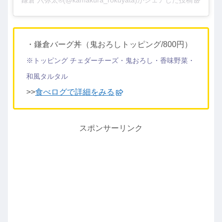
鎌倉 六弥太®︎(@kamakura_rokuyata)がシェアした投稿
・鎌倉バーグ丼（鬼おろしトッピング/800円）
※トッピング チェダーチーズ・鬼おろし・香味野菜・
和風タルタル
>>
食べログで詳細をみる
スポンサーリンク