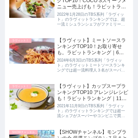
グTOP10！COCO’Sスイーツメ
ニュー売上げも！ラビットラン
キング｜1月28日
2022年1月28日のTBS系列「ラヴィッ
ト」のラヴィットランキングでは、超
一流ミシュランシェフがファミリーレ
ストランのココス(COCO'S)さんの従業
員さんイチオシのメニュー20品を試食
してガチンコ採点！プロが厳選した 本
【ラヴィット】ミートソースラ
ラヴィット！
当に美味しいメニ...
ンキングTOP10！お取り寄せ
も。ラビットランキング｜6月3
日
2024年6月3日のTBS系列「ラヴィッ
ト」のラヴィットミートソースランキ
ングでは超一流料理人３名がスーパ
ー・コンビニで買えるミートソース人
気20品を試食してガチンコ採点！プロ
が選んだ本当に美味しいミートソース
【ラヴィット】カップスープラ
ラヴィット！
10品が決定したので詳しく紹介しま
ンキングTOP10 アレンジレシピ
す。
も！ラビットランキング｜11月
9日
2021年11月9日のTBS系列「ラヴィッ
ト」のラヴィットランキングでは超一
流シェフがスーパーやコンビニで買え
るカップスープ19品を試食してガチン
コ採点！プロが認めた本当においしい
カップスープ10品が決定したので詳し
【SHOWチャンネル】モンブラ
SHOWチャンネル
く紹介します。さらに後...