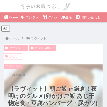
Home
エンタメ
グルメ
生活
お問い合わせ
PR
ホーム
ラヴィット！
ラヴィット！
グルメスポット
ラビット
ラヴィット！
2022.07.08
【ラヴィット】朝ご飯 in鎌倉！夜
明けのグルメ(卵かけご飯 あじ干
物定食・豆腐ハンバーグ・豚カツ)