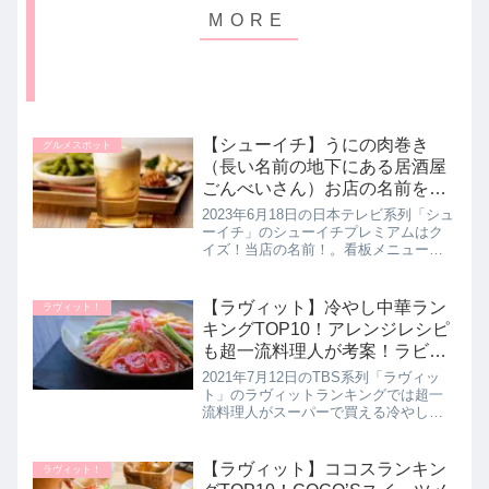
【シューイチ】うにの肉巻き
グルメスポット
（長い名前の地下にある居酒屋
ごんべいさん）お店の名前を当
てる！クイズ当店の名前。プレ
2023年6月18日の日本テレビ系列「シュ
ミアム｜6月18日
ーイチ」のシューイチプレミアムはク
イズ！当店の名前！。看板メニューや
ヒントをもとに店名を当てるという新
企画にて朝日奈央さんとタイムマシー
ン３号のお二人が訪れた難易度マック
【ラヴィット】冷やし中華ラン
ラヴィット！
スの長〜い名前の居酒屋さんの...
キングTOP10！アレンジレシピ
も超一流料理人が考案！ラビッ
トランキング｜7月12日
2021年7月12日のTBS系列「ラヴィッ
ト」のラヴィットランキングでは超一
流料理人がスーパーで買える冷やし中
華を試食してガチ採点！プロが選んだ
本当においしい１０品を厳選してラン
キング形式で教えてくれたので詳しく
【ラヴィット】ココスランキン
ラヴィット！
紹介します。醤油だれから、ご...