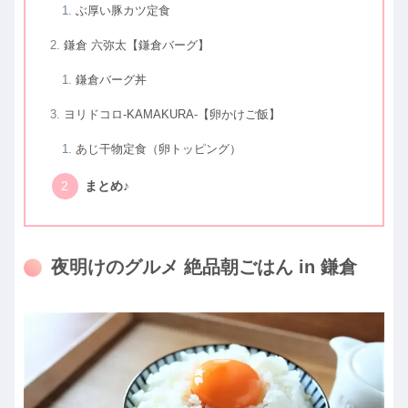
ぶ厚い豚カツ定食
鎌倉 六弥太【鎌倉バーグ】
鎌倉バーグ丼
ヨリドコロ-KAMAKURA-【卵かけご飯】
あじ干物定食（卵トッピング）
まとめ♪
夜明けのグルメ 絶品朝ごはん in 鎌倉