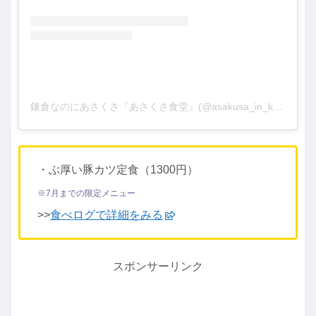
鎌倉なのにあさくさ『あさくさ食堂』(@asakusa_in_kamakura)がシェアした投稿
・ぶ厚い豚カツ定食（1300円）
※7月までの限定メニュー
>>
食べログで詳細をみる
スポンサーリンク