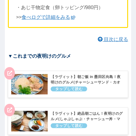
・あじ干物定食（卵トッピング/980円）
>>
食べログで詳細をみる
目次に戻る
▼これまでの夜明けのグルメ
【ラヴィット】朝ご飯 in 墨田区向島！夜
明けのグルメ(チャーシューサンド・カオ
マンガイ・カレーライスなど)ラビット！6
月3日
【ラヴィット】絶品朝ごはん！夜明けのグ
ルメ(しゃぶしゃぶ・チャーシュー丼・マ
レーシアのラーメンなど)ラビット！2月4
日