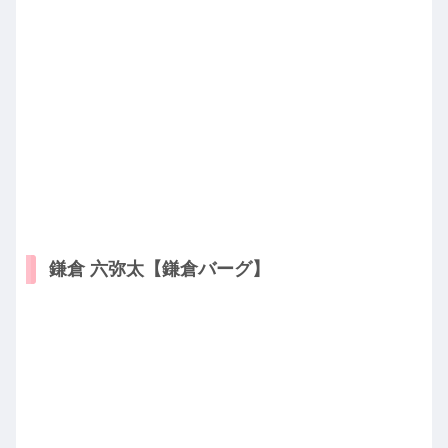
鎌倉 六弥太【鎌倉バーグ】