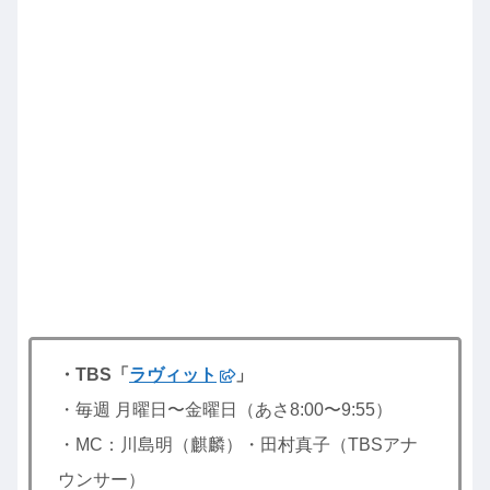
・TBS「
ラヴィット
」
・毎週 月曜日〜金曜日（あさ8:00〜9:55）
・MC：川島明（麒麟）・田村真子（TBSアナ
ウンサー）