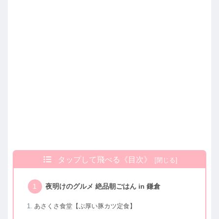
タップして飛べる《目次》
夜明けのグルメ 絶品朝ごはん in 鎌倉
あさくさ食堂【ぶ厚い豚カツ定食】