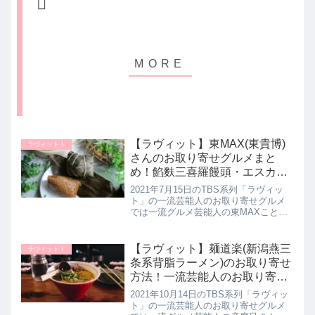
【ラヴィット】東MAX(東貴博)
ラヴィット！
さんのお取り寄せグルメまと
め！餡麩三喜羅饅頭・エスカル
ゴ・そうめん・鰻ちまき｜ラビ
2021年7月15日のTBS系列「ラヴィッ
ット！7月15日
ト」の一流芸能人のお取り寄せグルメ
では一流グルメ芸能人の東MAXこと東
貴博さんがお取り寄せしているという
絶品４品を教えてくれたのでお取り寄
せ方法や美味しさの理由を詳しく紹介
【ラヴィット】麺道楽(新潟燕三
ラヴィット！
します。>>ラヴィット記事...
条系背脂ラーメン)のお取り寄せ
方法！一流芸能人のお取り寄せ
グルメ｜ラビット！10月14日
2021年10月14日のTBS系列「ラヴィッ
ト」の一流芸能人のお取り寄せグルメ