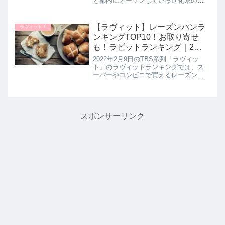
と都内にオープンしている進化系の回
転寿司チェーンの絶品お寿司をスゴ撮
していたので詳しく紹介します。>>め
ざましテレビ記事一覧はこちら進化系
【ラヴィット】レーズンパンラ
ラヴィット！
回転寿司チェーン店のおすし...
ンキングTOP10！お取り寄せ
も！ラビットランキング｜2月9
日
2022年2月9日のTBS系列「ラヴィッ
ト」のラヴィットランキングでは、ス
ーパーやコンビニで買えるレーズンパ
ン20商品を超一流パン職人が試食して
ガチンコ採点！本当においしい10品が
決定したので詳しく紹介します。さら
に後半ではパンマニアが厳選...
スポンサーリンク