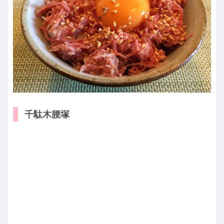
千駄木腰塚