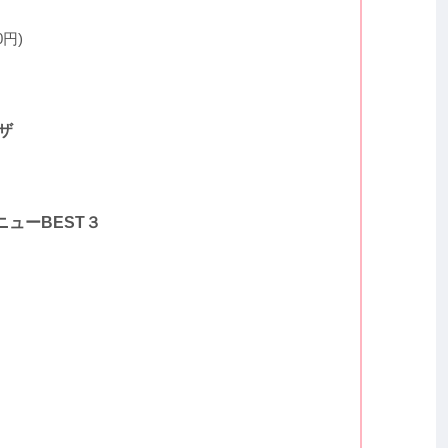
円)
ザ
ューBEST３