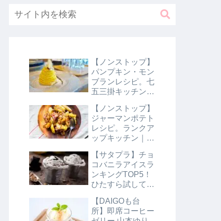
【ノンストップ】
パンプキン・モン
ブランレシピ。七
五三掛キッチン｜
10月31日
【ノンストップ】
ジャーマンポテト
レシピ。ランクア
ップキッチン｜10
月29日
【サタプラ】チョ
コバニラアイスラ
ンキングTOP5！
ひたすら試してラ
ンキング｜8月10
【DAIGOも台
日【サタデープラ
所】即席コーヒー
ス】
ゼリー 山本ゆり