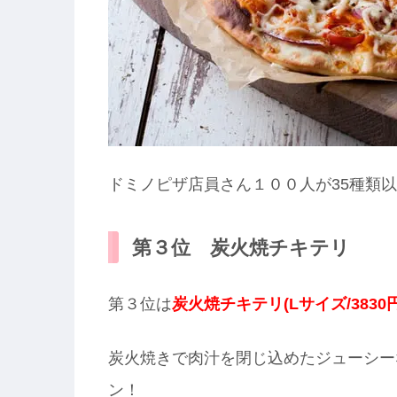
ドミノピザ店員さん１００人が35種類以
第３位 炭火焼チキテリ
第３位は
炭火焼チキテリ(Lサイズ/3830円
炭火焼きで肉汁を閉じ込めたジューシー
ン！