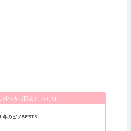
て飛べる《目次》
冬のピザBEST3