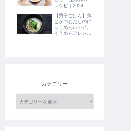
レシピ｜2024年8
月9日
【男子ごはん】鶏
とかつおだしのに
ゅうめんレシピ。
そうめんアレンジ
レシピ｜8月4日
カテゴリー