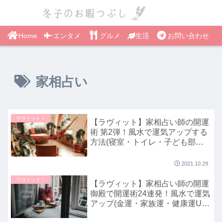
Home
エンタメ
グルメ
生活
お問い合わせ
家相占い
ラヴィット！
【ラヴィット】家相占い師の開運
術 第2弾！風水で運気アップする
方法(寝室・トイレ・子ども部屋)
ラビット｜10月29日
2021.10.29
ラヴィット！
【ラヴィット】家相占い師の開運
御殿で開運術24連発！風水で運気
アップ(金運・家族運・健康運UP)
方法を紹介！ラビット｜10月8日