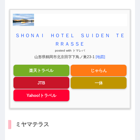
ＳＨＯＮＡＩ ＨＯＴＥＬ ＳＵＩＤＥＮ ＴＥ
ＲＲＡＳＳＥ
posted with
トマレバ
山形県鶴岡市北京田字下鳥ノ巣23-1
[地図]
楽天トラベル
じゃらん
JTB
一休
Yahoo!トラベル
ミヤマテラス