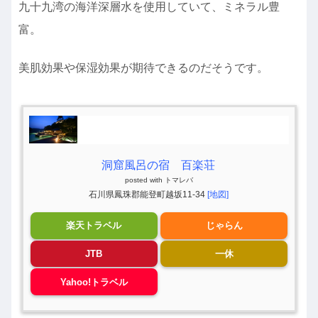
九十九湾の海洋深層水を使用していて、ミネラル豊
富。
美肌効果や保湿効果が期待できるのだそうです。
洞窟風呂の宿 百楽荘
posted with
トマレバ
石川県鳳珠郡能登町越坂11-34
[地図]
楽天トラベル
じゃらん
JTB
一休
Yahoo!トラベル