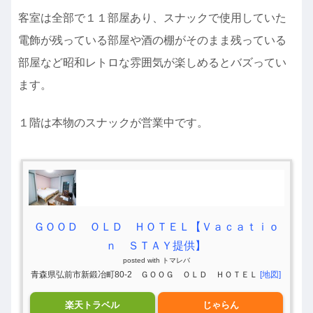
客室は全部で１１部屋あり、スナックで使用していた
電飾が残っている部屋や酒の棚がそのまま残っている
部屋など昭和レトロな雰囲気が楽しめるとバズってい
ます。
１階は本物のスナックが営業中です。
ＧＯＯＤ ＯＬＤ ＨＯＴＥＬ【Ｖａｃａｔｉｏ
ｎ ＳＴＡＹ提供】
posted with
トマレバ
青森県弘前市新鍛冶町80-2 ＧＯＯＧ ＯＬＤ ＨＯＴＥＬ
[地図]
楽天トラベル
じゃらん