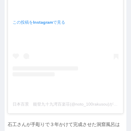
この投稿をInstagramで見る
日本百景 能登九十九湾百楽荘(@noto_100rakusou)がシェアした投稿
石工さんが手彫りで３年かけて完成させた洞窟風呂は