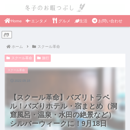
Home
エンタメ
グルメ
生活
お問い合わせ
PR
ホーム
スクール革命
スクール革命
旅行
スクール革命
2022.09.18
【スクール革命】バズリトラベ
ル！バズりホテル・宿まとめ（洞
窟風呂・温泉・水田の絶景など）
シルバーウィークに！9月18日