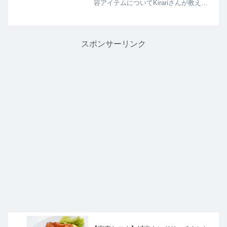
容アイテムについてKirariさんが教えて
くれたので詳しく紹介します。忙しい
朝にもサクッと準備完了できる便利ア
イテムが満載です。>>めざましテレビ
記事一覧はこちら便...
スポンサーリンク