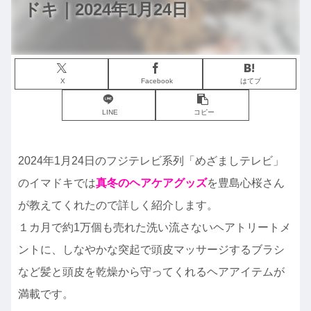
ドキ｜2024年1月24日
X
Facebook
はてブ
LINE
コピー
2024年1月24日のフジテレビ系列「めざましテレビ」
のイマドキでは
真冬のヘアケアグッズ
を豊島心桜さん
が教えてくれたので詳しく紹介します。
１カ月で約1万個も売れた洗い流さないヘアトリートメ
ントに、しなやかな突起で頭皮マッサージするブラシ
など髪と頭皮を乾燥から守ってくれるヘアアイテムが
満載です。