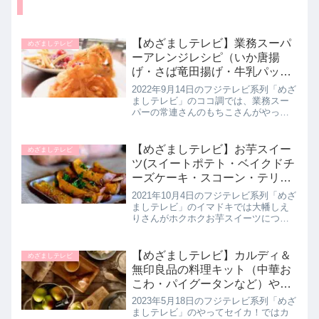
【めざましテレビ】業務スーパ
めざましテレビ
ーアレンジレシピ（いか唐揚
げ・さば竜田揚げ・牛乳パック
スイーツ使用）ココ調！9月14
2022年9月14日のフジテレビ系列「めざ
日
ましテレビ」のココ調では、業務スー
パーの常連さんのもちこさんがやって
いるというお得な業務スーパーアレン
ジレシピについて教えてくれたので詳
しく紹介します。>>めざましテレビ記
【めざましテレビ】お芋スイー
めざましテレビ
事一覧はこちら業務スーパー...
ツ(スイートポテト・ベイクドチ
ーズケーキ・スコーン・テリー
ヌ)イマドキ｜10月4日
2021年10月4日のフジテレビ系列「めざ
ましテレビ」のイマドキでは大幡しえ
りさんがホクホクお芋スイーツについ
てを教えてくれたので詳しく紹介しま
す。>>めざましテレビ記事一覧はこち
らホクホク！最新お芋スイーツ＆OIMO
【めざましテレビ】カルディ＆
めざましテレビ
TOKYO CAFE...
無印良品の料理キット（中華お
こわ・パイグータンなど）やっ
てセイカ｜5月18日
2023年5月18日のフジテレビ系列「めざ
ましテレビ」のやってセイカ！ではカ