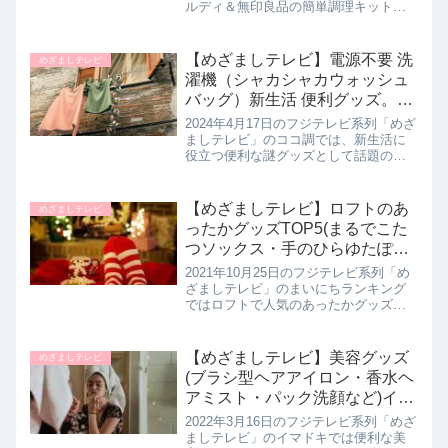
ルディ＆無印良品の簡単調理キットを
井上清華キャスターがお試しして教え
てくれたので詳しく紹介します。>>め
ざましテレビ記事一覧はこちら無印良
【めざましテレビ】電源不要 洗
めざましテレビ
品＆カルディーコーヒーファ...
濯機（シャカシャカウォッシュ
バッグ）新生活 便利グッズ。コ
コ調｜4月17日
2024年4月17日のフジテレビ系列「めざ
ましテレビ」のココ調では、新生活に
役立つ便利な謎グッズとして話題の電
源不要の【シャカシャカウォッシュバ
ッグ】について教えてくれたので詳し
く紹介します。>>めざましテレビ記事
【めざましテレビ】ロフトのあ
めざましテレビ
一覧はこちら電源不要の洗濯...
ったかグッズTOP5(まるでこた
つソックス・手のひらゆたぽん
など)まいにちランキング｜10月
2021年10月25日のフジテレビ系列「め
25日
ざましテレビ」のまいにちランキング
ではロフトで人気のあったかグッズを
ランキング形式で5品教えてくれたので
詳しく紹介します。>>めざましテレビ
記事一覧はこちらロフトで人気のあっ
【めざましテレビ】美容グッズ
めざましテレビ
たかグッズランキングTO...
(ブラシ型ヘアアイロン・香水ヘ
アミスト・パック洗顔など)イマ
ドキ｜3月16日
2022年3月16日のフジテレビ系列「めざ
ましテレビ」のイマドキでは便利な美