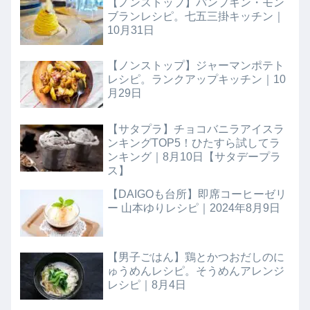
【ノンストップ】パンプキン・モン
ブランレシピ。七五三掛キッチン｜
10月31日
【ノンストップ】ジャーマンポテト
レシピ。ランクアップキッチン｜10
月29日
【サタプラ】チョコバニラアイスラ
ンキングTOP5！ひたすら試してラ
ンキング｜8月10日【サタデープラ
ス】
【DAIGOも台所】即席コーヒーゼリ
ー 山本ゆりレシピ｜2024年8月9日
【男子ごはん】鶏とかつおだしのに
ゅうめんレシピ。そうめんアレンジ
レシピ｜8月4日