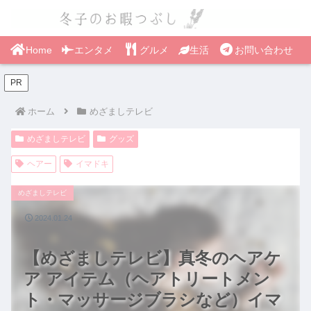
Home
エンタメ
グルメ
生活
お問い合わせ
PR
ホーム
めざましテレビ
めざましテレビ
グッズ
ヘアー
イマドキ
めざましテレビ
2024.01.24
【めざましテレビ】真冬のヘアケ
ア アイテム（ヘアトリートメン
ト・マッサージブラシなど）イマ