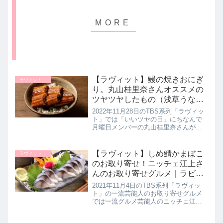
【ラヴィット】鰻の焼きおにぎ
ラヴィット！
り。丸山桂里奈さんオススメの
ツヤツヤしたもの（浅草うな
な）ラビット｜11月28日
2022年11月28日のTBS系列「ラヴィッ
ト」では「いいツヤの日」にちなんで
月曜日メンバーの丸山桂里奈さんがオ
ススメの「ツヤツヤしたもの」として
浅草うななさんの【鰻の焼きおにぎ
り】を教えてくれたので詳しく紹介し
【ラヴィット】しめ鯖かまぼこ
ラヴィット！
ます。>>ラヴィット記事一覧...
のお取り寄せ！ニッチェ江上さ
んのお取り寄せグルメ｜ラビッ
ト！11月4日
2021年11月4日のTBS系列「ラヴィッ
ト」の一流芸能人のお取り寄せグルメ
では一流グルメ芸能人のニッチェ江上
敬子さんが実際に家でお取り寄せして
いるという【しめ鯖かまぼこ】のオス