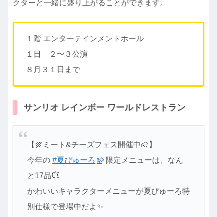
クターと一緒に盛り上がることができます。
１階 エンターテインメントホール
１日 ２〜３公演
８月３１日まで
サンリオ レインボー ワールドレストラン
【🍖ミート&チーズフェス開催中🧀】
今年の
#夏ぴゅーろ
限定メニューは、なん
と17品💥
かわいいキャラクターメニューが夏ぴゅーろ特
別仕様で登場中だよ✨