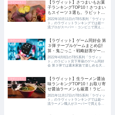
スメする理由とイチオシの食べ方を教
【ラヴィット】さつまいもお菓
ラヴィット！
えてくれたので、お取り寄せ方...
子ランキングTOP10！さつまい
もスイーツ３選も。ラビットラ
ンキング｜10月11日
2022年10月11日のTBS系列「ラヴィッ
ト」のラヴィットランキングでは超一
流プロがスーパー・コンビニで買える
サツマイモお菓子人気17品を試飲して
ガチンコ採点！１番おいしい10品を教
えてくれたので詳しく紹介します。さ
【ラヴィット】ゲーム同好会 第
ラヴィット！
らに後半には、スイーツ...
３弾 テーブルゲームまとめ(計
算・鬼ごっこ・戦略妨害ゲー
ム)4月8日
2022年4月8日のTBS系列「ラヴィッ
ト」のラビット宮下草薙のゲーム同好
会 第３弾では週末家族で楽しめる大人
気テーブルゲーム３品で遊んでいたの
で遊び方とお取り寄せについて詳しく
まとめます。自宅に300タイトル以上の
【ラヴィット】生ラーメン醤油
ラヴィット！
ボードゲームを所有する宮...
味ランキングTOP10！お取り寄
せ醤油ラーメンも厳選！ラビッ
トランキング｜11月17日
2021年11月17日のTBS系列「ラヴィッ
ト」のラヴィットランキングでは超一
流ラーメン職人がスーパーで買える生
ラーメンしょうゆ味18品を試食してガ
チンコ採点！プロが認めた本当におい