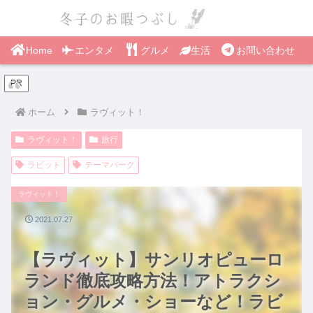
Home
エンタメ
グルメ
生活
お問い合わせ
PR
ホーム
ラヴィット！
ラヴィット！
旅行
ラビット
テーマパーク
ラヴィット！
2021.07.27
【ラヴィット】サンリオピューロ
ランド徹底攻略方法！アトラクシ
ョン・グルメ・ショーなど！ラビ