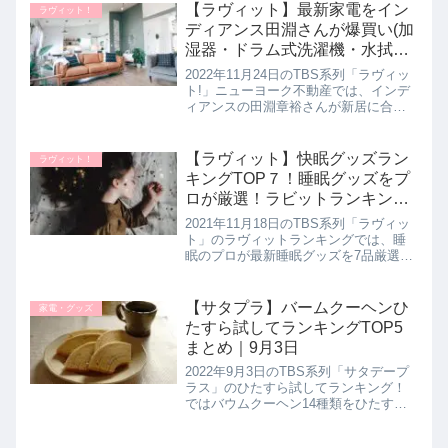
【ラヴィット】最新家電をイン
ラヴィット！
ディアンス田淵さんが爆買い(加
湿器・ドラム式洗濯機・水拭き
ロボット掃除機など)ニューヨー
2022年11月24日のTBS系列「ラヴィッ
ク不動産まとめ。ラビット｜11
ト!」ニューヨーク不動産では、インデ
ィアンスの田淵章裕さんが新居に合う
月24日
最新の家電を爆買いしていたので、田
淵さんが家電芸人のかじがや卓哉さん
のアドバイスをもとに購入した選りす
【ラヴィット】快眠グッズラン
ラヴィット！
ぐりの最新機能を備えた便...
キングTOP７！睡眠グッズをプ
ロが厳選！ラビットランキン
グ！11月18日
2021年11月18日のTBS系列「ラヴィッ
ト」のラヴィットランキングでは、睡
眠のプロが最新睡眠グッズを7品厳選！
知れば絶対に欲しくなる話題の快眠ア
イテムをランキング形式で教えてくれ
たので詳しく紹介します。プロが絶賛
【サタプラ】バームクーヘンひ
家電・グッズ
する驚きの快眠グッズは必...
たすら試してランキングTOP5
まとめ｜9月3日
2022年9月3日のTBS系列「サタデープ
ラス」のひたすら試してランキング！
ではバウムクーヘン14種類をひたすら
試して決定した５品をランキング形式
で教えてくれたので詳しく紹介しま