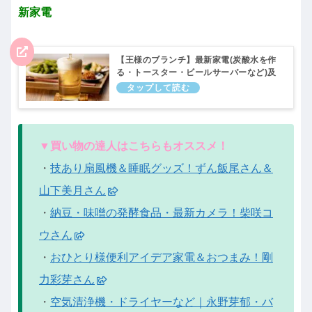
新家電
【王様のブランチ】最新家電(炭酸水を作
る・トースター・ビールサーバーなど)及
川光博さん＆高橋文哉さんの買い物の達人
｜10月9日
▼買い物の達人はこちらもオススメ！
・
技あり扇風機＆睡眠グッズ！ずん飯尾さん＆
山下美月さん
・
納豆・味噌の発酵食品・最新カメラ！柴咲コ
ウさん
・
おひとり様便利アイデア家電＆おつまみ！剛
力彩芽さん
・
空気清浄機・ドライヤーなど｜永野芽郁・バ