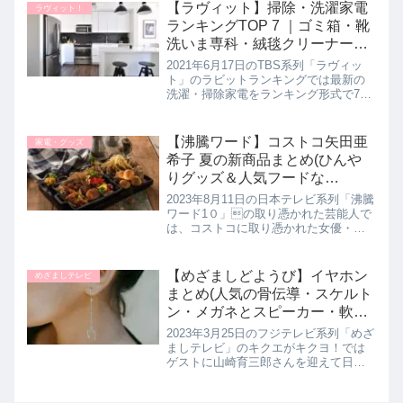
す。サタプラ独自の方法で選出された
【ラヴィット】掃除・洗濯家電
ラヴィット！
買って損しないバウムクーヘン...
ランキングTOP 7 ｜ゴミ箱・靴
洗いま専科・絨毯クリーナーな
ど！ラビット
2021年6月17日のTBS系列「ラヴィッ
ト」のラビットランキングでは最新の
洗濯・掃除家電をランキング形式で7選
を教えてくれたので詳しく紹介しま
す。プロも絶賛の劇的に生活がラクに
なる最新家電は必見です。>>ラヴィッ
【沸騰ワード】コストコ矢田亜
家電・グッズ
ト記事一覧はこちらプロも絶...
希子 夏の新商品まとめ(ひんや
りグッズ＆人気フードな
ど)2023年8月11日
2023年8月11日の日本テレビ系列「沸騰
ワード1０」の取り憑かれた芸能人で
は、コストコに取り憑かれた女優・矢
田亜希子さんが、野呂佳代さんを引き
連れてコストコ夏の新商品を鬼品定
め！前回は弟子の大西さん＆野呂さん
【めざましどようび】イヤホン
めざましテレビ
の弟子対決として初夏の新商品...
まとめ(人気の骨伝導・スケルト
ン・メガネとスピーカー・軟骨
伝導イヤホンなど)山崎育三郎さ
2023年3月25日のフジテレビ系列「めざ
んと。めざましテレビ｜3月25
ましテレビ」のキクエがキクヨ！では
ゲストに山崎育三郎さんを迎えて日本
日
初のイヤホン専門店が厳選した人気の
イヤホンを教えてくれたので詳しく紹