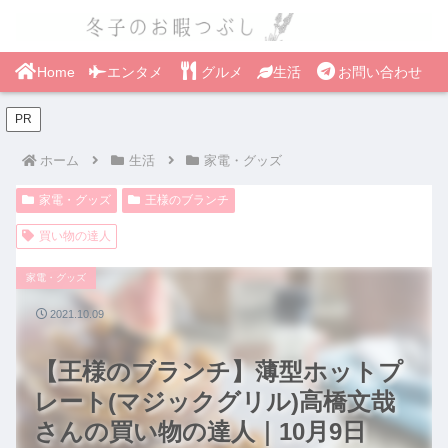
Home
エンタメ
グルメ
生活
お問い合わせ
PR
ホーム
生活
家電・グッズ
家電・グッズ
王様のブランチ
買い物の達人
家電・グッズ
2021.10.09
【王様のブランチ】薄型ホットプ
レート(マジックグリル)高橋文哉
さんの買い物の達人｜10月9日