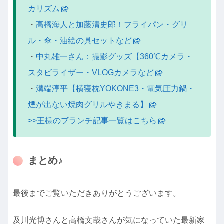
カリズム
・
高橋海人と加藤清史郎！フライパン・グリ
ル・傘・油絵の具セットなど
・
中丸雄一さん：撮影グッズ【360℃カメラ・
スタビライザー・VLOGカメラなど
・
溝端淳平【横寝枕YOKONE3・電気圧力鍋・
煙が出ない焼肉グリルやきまる】
>>王様のブランチ記事一覧はこちら
まとめ♪
最後までご覧いただきありがとうございます。
及川光博さんと高橋文哉さんが気になっていた最新家