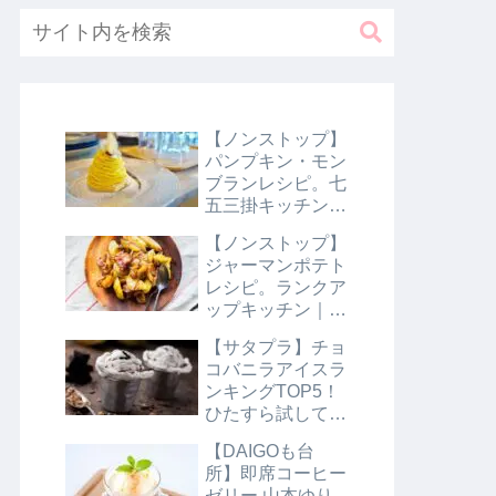
【ノンストップ】
パンプキン・モン
ブランレシピ。七
五三掛キッチン｜
10月31日
【ノンストップ】
ジャーマンポテト
レシピ。ランクア
ップキッチン｜10
月29日
【サタプラ】チョ
コバニラアイスラ
ンキングTOP5！
ひたすら試してラ
ンキング｜8月10
【DAIGOも台
日【サタデープラ
所】即席コーヒー
ス】
ゼリー 山本ゆり