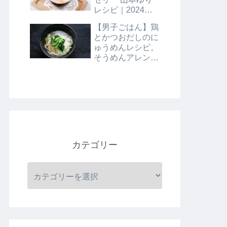
レシピ｜2024年8
月9日
【男子ごはん】鶏
とかつおだしのに
ゅうめんレシピ。
そうめんアレンジ
レシピ｜8月4日
カテゴリー