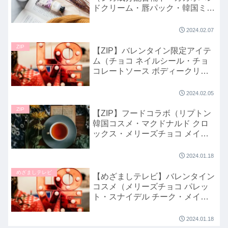
ドクリーム・唇パック・韓国ミス
ト）イマドキ｜2024年2月7日
2024.02.07
ZIP
【ZIP】バレンタイン限定アイテ
ム（チョコ ネイルシール・チョ
コレートソース ボディークリー
ム・ハートの口紅など）キテルネ
｜2月5日
2024.02.05
ZIP
【ZIP】フードコラボ（リプトン
韓国コスメ・マクドナルド クロ
ックス・メリーズチョコ メイク
パレット・ロッテ クッション）
キテルネ｜2024年1月18日
2024.01.18
めざましテレビ
【めざましテレビ】バレンタイン
コスメ（メリーズチョコ パレッ
ト・スナイデル チーク・メイベ
リン リップ・キャンメイク ティ
ント）2024注目！イマドキ｜1月
2024.01.18
17日