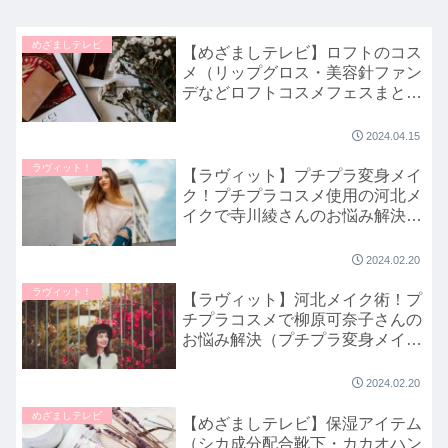
めざましテレビ
【めざましテレビ】ロフトのコス
メ（リップグロス・美容針ファン
デなどロフトコスメフェスまと
め）イマドキで紹介｜2024年4月
15日
2024.04.15
ラヴィット！
【ラヴィット】プチプラ変身メイ
ク！プチプラコスメ使用の河北メ
イクで寺川綾さんのお悩み解決！
2月20日
2024.02.20
ラヴィット！
【ラヴィット】河北メイク術！プ
チプラコスメで柳原可奈子さんの
お悩み解決（プチプラ変身メイ
ク）2月20日
2024.02.20
めざましテレビ
【めざましテレビ】保湿アイテム
（シカ成分配合靴下・カカオハン